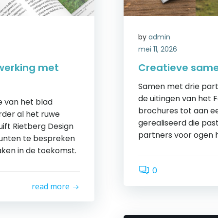
by
admin
mei 11, 2026
werking met
Creatieve same
Samen met drie part
de uitingen van het 
 van het blad
brochures tot aan een
rder al het ruwe
gerealiseerd die past 
ift Rietberg Design
partners voor ogen 
unten te bespreken
ken in de toekomst.
0
read more