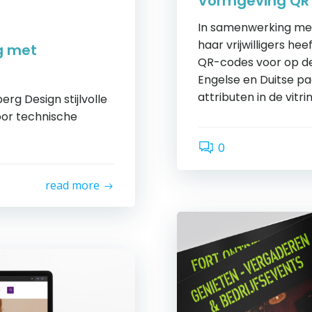
Vormgeving QR 
In samenwerking me
haar vrijwilligers h
g met
QR-codes voor op de
Engelse en Duitse pa
attributen in de vitri
rg Design stijlvolle
oor technische
0
read more