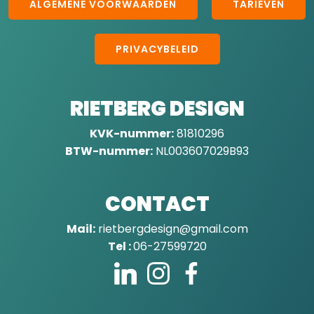
ALGEMENE VOORWAARDEN
TARIEVEN
PRIVACYBELEID
RIETBERG DESIGN
KVK-nummer:
81810296
BTW-nummer:
NL003607029B93
CONTACT
Mail:
rietbergdesign@gmail.com
Tel :
06-27599720