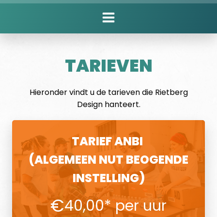
Ga
naar
de
inhoud
TARIEVEN
Hieronder vindt u de tarieven die Rietberg
Design hanteert.
TARIEF ANBI
(ALGEMEEN NUT BEOGENDE
INSTELLING)
€
40,00* per uur